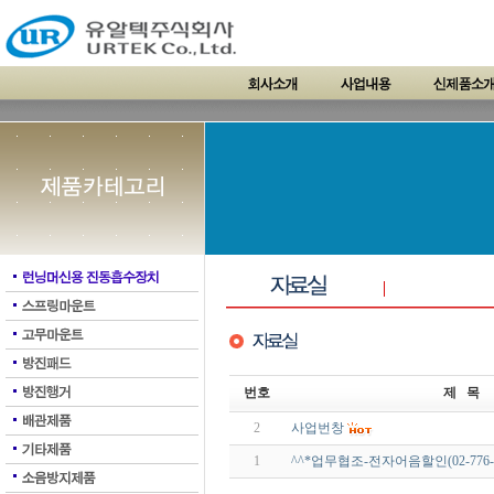
번호
제 목
2
사업번창
1
^^*업무협조-전자어음할인(02-776