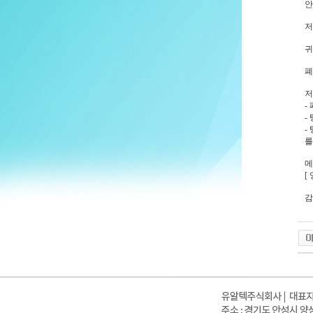
안
저
귀
폐
저
-
-
-
를
메
[
감