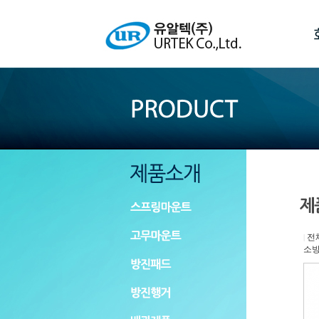
전
|
소